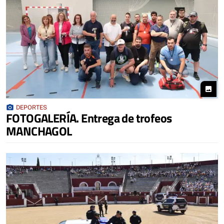
photo
photo_camera
DEPORTES
FOTOGALERÍA. Entrega de trofeos
MANCHAGOL