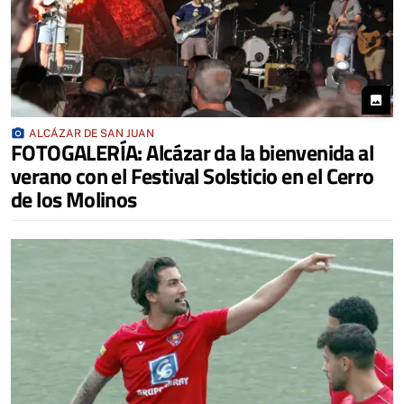
photo
photo_camera
ALCÁZAR DE SAN JUAN
FOTOGALERÍA: Alcázar da la bienvenida al
verano con el Festival Solsticio en el Cerro
de los Molinos