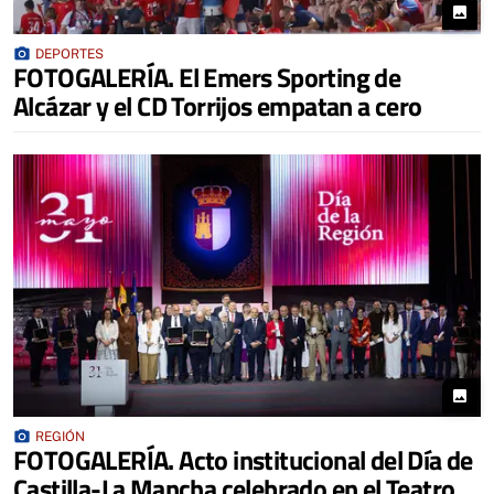
photo
photo_camera
DEPORTES
FOTOGALERÍA. El Emers Sporting de
Alcázar y el CD Torrijos empatan a cero
photo
photo_camera
REGIÓN
FOTOGALERÍA. Acto institucional del Día de
Castilla-La Mancha celebrado en el Teatro