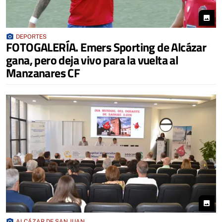
photo
photo_camera
DEPORTES
FOTOGALERÍA. Emers Sporting de Alcázar
gana, pero deja vivo para la vuelta al
Manzanares CF
photo
photo_camera
ALCÁZAR DE SAN JUAN