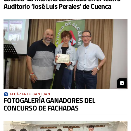
Auditorio ‘José Luis Perales’ de Cuenca
photo
photo_camera
ALCÁZAR DE SAN JUAN
FOTOGALERÍA GANADORES DEL
CONCURSO DE FACHADAS