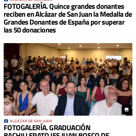
FOTOGALERÍA. Quince grandes donantes
reciben en Alcázar de San Juan la Medalla de
Grandes Donantes de España por superar
las 50 donaciones
photo
photo_camera
ALCÁZAR DE SAN JUAN
FOTOGALERÍA. GRADUACIÓN
BACHILLERATO IES JUAN BOSCO DE