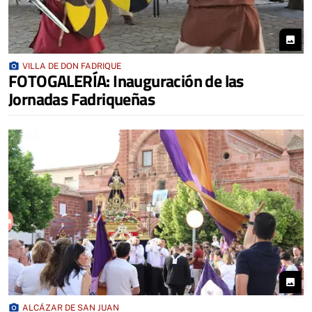
photo
photo_camera
VILLA DE DON FADRIQUE
FOTOGALERÍA: Inauguración de las
Jornadas Fadriqueñas
photo
photo_camera
ALCÁZAR DE SAN JUAN