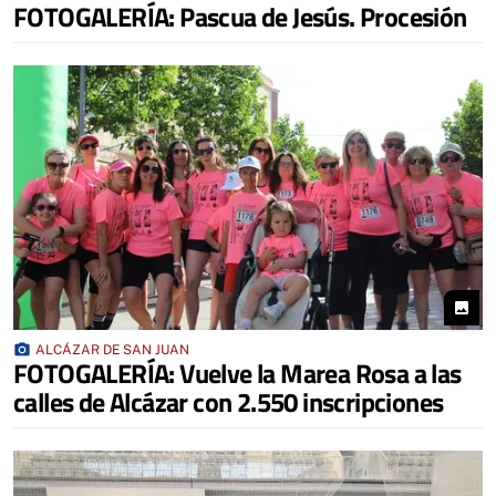
FOTOGALERÍA: Pascua de Jesús. Procesión
photo
photo_camera
ALCÁZAR DE SAN JUAN
FOTOGALERÍA: Vuelve la Marea Rosa a las
calles de Alcázar con 2.550 inscripciones