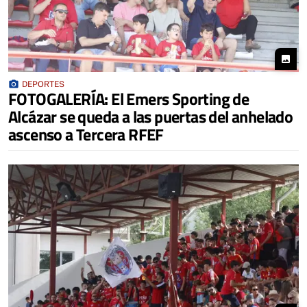
photo
photo_camera
DEPORTES
FOTOGALERÍA: El Emers Sporting de
Alcázar se queda a las puertas del anhelado
ascenso a Tercera RFEF