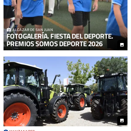
photo_camera
ALCÁZAR DE SAN JUAN
FOTOGALERÍA. FIESTA DEL DEPORTE.
PREMIOS SOMOS DEPORTE 2026
photo
photo