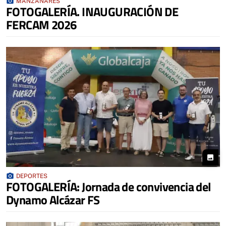
photo_camera
MANZANARES
FOTOGALERÍA. INAUGURACIÓN DE
FERCAM 2026
photo
photo_camera
DEPORTES
FOTOGALERÍA: Jornada de convivencia del
Dynamo Alcázar FS