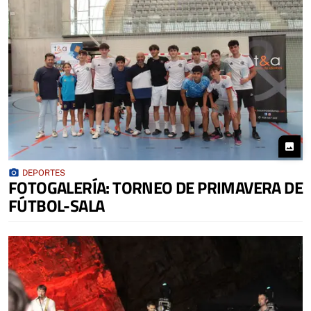
photo
photo_camera
DEPORTES
FOTOGALERÍA: TORNEO DE PRIMAVERA DE
FÚTBOL-SALA