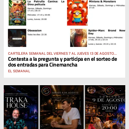
CARTELERA SEMANAL DEL VIERNES 7 AL JUEVES 13 DE AGOSTO
Contesta a la pregunta y participa en el sorteo de
2026
dos entradas para Cinemancha
EL SEMANAL