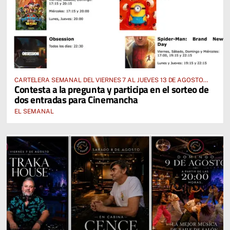
CARTELERA SEMANAL DEL VIERNES 7 AL JUEVES 13 DE AGOSTO
Contesta a la pregunta y participa en el sorteo de
2026
dos entradas para Cinemancha
EL SEMANAL