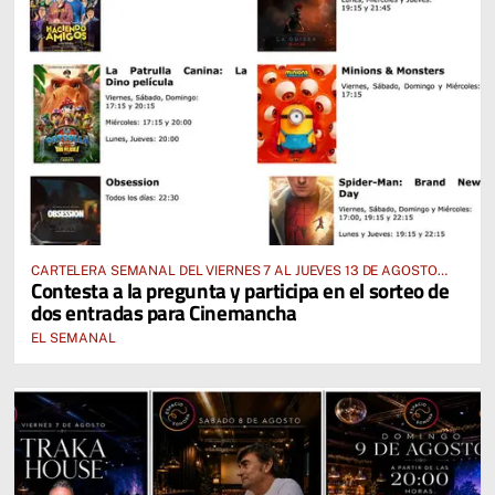
CARTELERA SEMANAL DEL VIERNES 7 AL JUEVES 13 DE AGOSTO
Contesta a la pregunta y participa en el sorteo de
2026
dos entradas para Cinemancha
EL SEMANAL