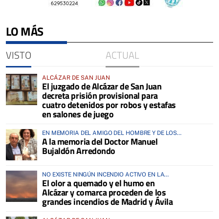
LO MÁS
VISTO
ACTUAL
ALCÁZAR DE SAN JUAN
El juzgado de Alcázar de San Juan
decreta prisión provisional para
cuatro detenidos por robos y estafas
en salones de juego
EN MEMORIA DEL AMIGO DEL HOMBRE Y DE LOS
A la memoria del Doctor Manuel
ANIMALES
Bujaldón Arredondo
NO EXISTE NINGÚN INCENDIO ACTIVO EN LA
El olor a quemado y el humo en
COMARCA
Alcázar y comarca proceden de los
grandes incendios de Madrid y Ávila