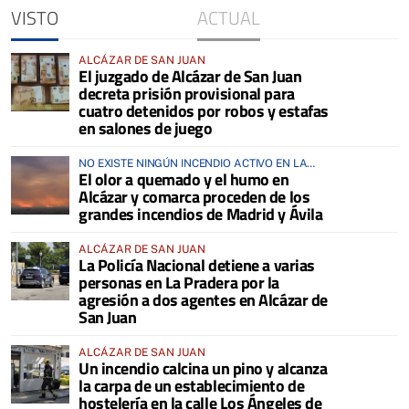
VISTO
ACTUAL
ALCÁZAR DE SAN JUAN
El juzgado de Alcázar de San Juan
decreta prisión provisional para
cuatro detenidos por robos y estafas
en salones de juego
NO EXISTE NINGÚN INCENDIO ACTIVO EN LA
El olor a quemado y el humo en
COMARCA
Alcázar y comarca proceden de los
grandes incendios de Madrid y Ávila
ALCÁZAR DE SAN JUAN
La Policía Nacional detiene a varias
personas en La Pradera por la
agresión a dos agentes en Alcázar de
San Juan
ALCÁZAR DE SAN JUAN
Un incendio calcina un pino y alcanza
la carpa de un establecimiento de
hostelería en la calle Los Ángeles de