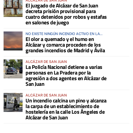
ALCÁZAR DE SAN JUAN
El juzgado de Alcázar de San Juan
decreta prisión provisional para
cuatro detenidos por robos y estafas
en salones de juego
NO EXISTE NINGÚN INCENDIO ACTIVO EN LA
El olor a quemado y el humo en
COMARCA
Alcázar y comarca proceden de los
grandes incendios de Madrid y Ávila
ALCÁZAR DE SAN JUAN
La Policía Nacional detiene a varias
personas en La Pradera por la
agresión a dos agentes en Alcázar de
San Juan
ALCÁZAR DE SAN JUAN
Un incendio calcina un pino y alcanza
la carpa de un establecimiento de
hostelería en la calle Los Ángeles de
Alcázar de San Juan