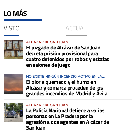
LO MÁS
VISTO
ACTUAL
ALCÁZAR DE SAN JUAN
El juzgado de Alcázar de San Juan
decreta prisión provisional para
cuatro detenidos por robos y estafas
en salones de juego
NO EXISTE NINGÚN INCENDIO ACTIVO EN LA
El olor a quemado y el humo en
COMARCA
Alcázar y comarca proceden de los
grandes incendios de Madrid y Ávila
ALCÁZAR DE SAN JUAN
La Policía Nacional detiene a varias
personas en La Pradera por la
agresión a dos agentes en Alcázar de
San Juan