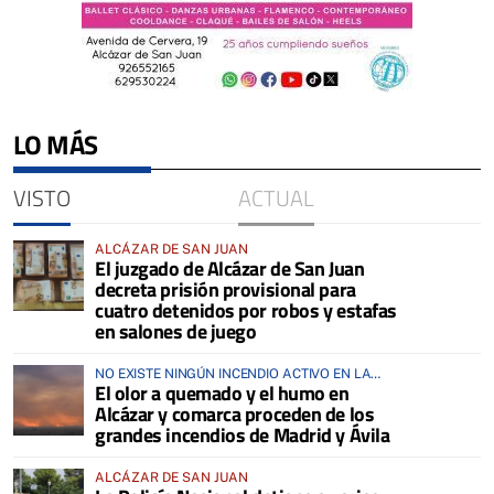
LO MÁS
VISTO
ACTUAL
ALCÁZAR DE SAN JUAN
El juzgado de Alcázar de San Juan
decreta prisión provisional para
cuatro detenidos por robos y estafas
en salones de juego
NO EXISTE NINGÚN INCENDIO ACTIVO EN LA
El olor a quemado y el humo en
COMARCA
Alcázar y comarca proceden de los
grandes incendios de Madrid y Ávila
ALCÁZAR DE SAN JUAN