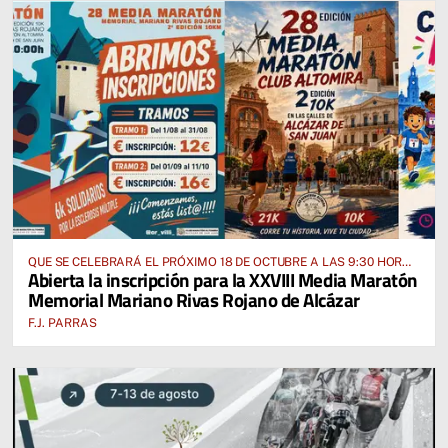
QUE SE CELEBRARÁ EL PRÓXIMO 18 DE OCTUBRE A LAS 9:30 HORAS
Abierta la inscripción para la XXVIII Media Maratón
DESDE EL PABELLÓN VICENTE PANIAGUA
Memorial Mariano Rivas Rojano de Alcázar
F.J. PARRAS