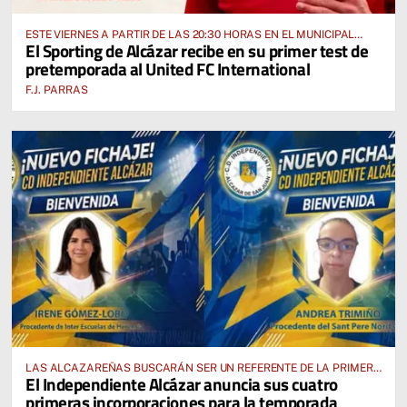
ESTE VIERNES A PARTIR DE LAS 20:30 HORAS EN EL MUNICIPAL
El Sporting de Alcázar recibe en su primer test de
“MANUEL DELGADO MECO”
pretemporada al United FC International
F.J. PARRAS
LAS ALCAZAREÑAS BUSCARÁN SER UN REFERENTE DE LA PRIMERA
El Independiente Alcázar anuncia sus cuatro
AUTONÓMICA PREFERENTE FEMENINA
primeras incorporaciones para la temporada