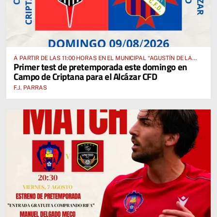
A PARTIR DE LAS 11:00 HORAS EN EL MUNICIPAL “AGUSTÍN DE LA
Primer test de pretemporada este domingo en
FUENTE” ANTE EL CUD CRIPTANENSE
Campo de Criptana para el Alcázar CFD
F.J. PARRAS