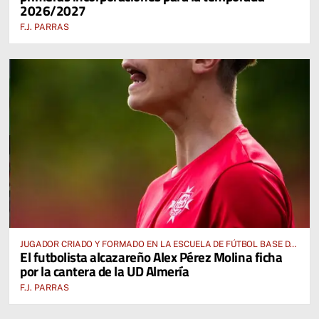
2026/2027
F.J. PARRAS
JUGADOR CRIADO Y FORMADO EN LA ESCUELA DE FÚTBOL BASE DE
El futbolista alcazareño Alex Pérez Molina ficha
ALCÁZAR DE SAN JUAN
por la cantera de la UD Almería
F.J. PARRAS