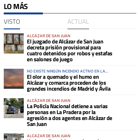
LO MÁS
VISTO
ACTUAL
ALCÁZAR DE SAN JUAN
El juzgado de Alcázar de San Juan
decreta prisión provisional para
cuatro detenidos por robos y estafas
en salones de juego
NO EXISTE NINGÚN INCENDIO ACTIVO EN LA
El olor a quemado y el humo en
COMARCA
Alcázar y comarca proceden de los
grandes incendios de Madrid y Ávila
ALCÁZAR DE SAN JUAN
La Policía Nacional detiene a varias
personas en La Pradera por la
agresión a dos agentes en Alcázar de
San Juan
ALCÁZAR DE SAN JUAN