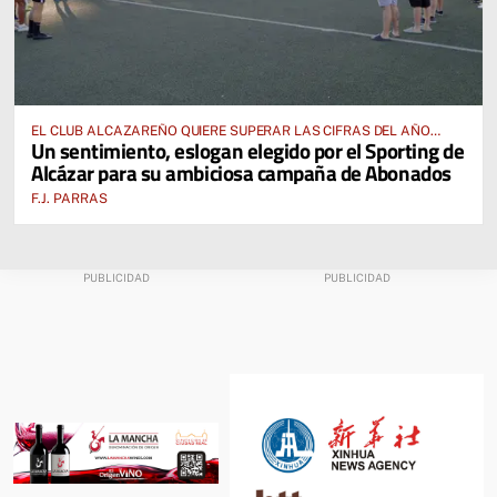
EL CLUB ALCAZAREÑO QUIERE SUPERAR LAS CIFRAS DEL AÑO
Un sentimiento, eslogan elegido por el Sporting de
PASADO E INCLUSO DUPLICARLAS
Alcázar para su ambiciosa campaña de Abonados
F.J. PARRAS