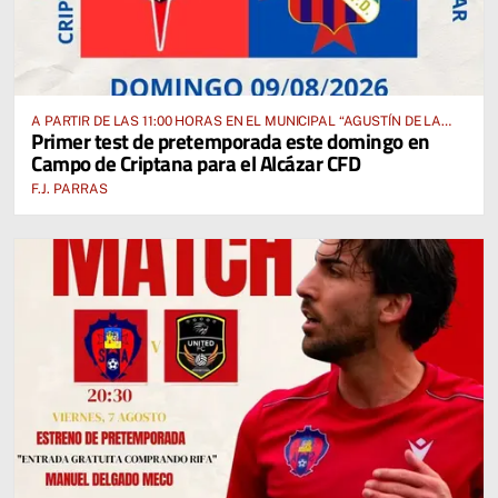
A PARTIR DE LAS 11:00 HORAS EN EL MUNICIPAL “AGUSTÍN DE LA
Primer test de pretemporada este domingo en
FUENTE” ANTE EL CUD CRIPTANENSE
Campo de Criptana para el Alcázar CFD
F.J. PARRAS