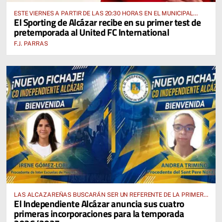
ESTE VIERNES A PARTIR DE LAS 20:30 HORAS EN EL MUNICIPAL
El Sporting de Alcázar recibe en su primer test de
“MANUEL DELGADO MECO”
pretemporada al United FC International
F.J. PARRAS
LAS ALCAZAREÑAS BUSCARÁN SER UN REFERENTE DE LA PRIMERA
El Independiente Alcázar anuncia sus cuatro
AUTONÓMICA PREFERENTE FEMENINA
primeras incorporaciones para la temporada