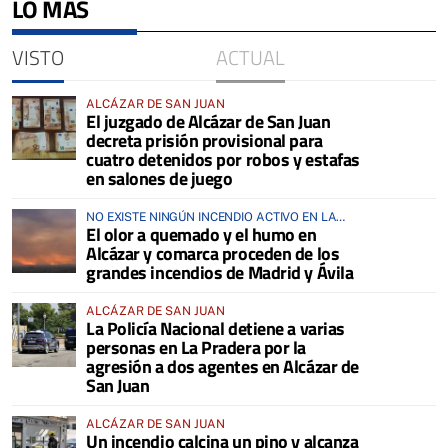
LO MÁS
VISTO
ACTUAL
ALCÁZAR DE SAN JUAN
El juzgado de Alcázar de San Juan
decreta prisión provisional para
cuatro detenidos por robos y estafas
en salones de juego
NO EXISTE NINGÚN INCENDIO ACTIVO EN LA
El olor a quemado y el humo en
COMARCA
Alcázar y comarca proceden de los
grandes incendios de Madrid y Ávila
ALCÁZAR DE SAN JUAN
La Policía Nacional detiene a varias
personas en La Pradera por la
agresión a dos agentes en Alcázar de
San Juan
ALCÁZAR DE SAN JUAN
Un incendio calcina un pino y alcanza