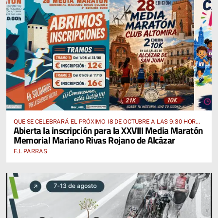
QUE SE CELEBRARÁ EL PRÓXIMO 18 DE OCTUBRE A LAS 9:30 HORAS
Abierta la inscripción para la XXVIII Media Maratón
DESDE EL PABELLÓN VICENTE PANIAGUA
Memorial Mariano Rivas Rojano de Alcázar
F.J. PARRAS