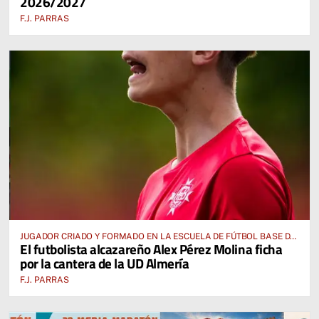
2026/2027
F.J. PARRAS
JUGADOR CRIADO Y FORMADO EN LA ESCUELA DE FÚTBOL BASE DE
El futbolista alcazareño Alex Pérez Molina ficha
ALCÁZAR DE SAN JUAN
por la cantera de la UD Almería
F.J. PARRAS