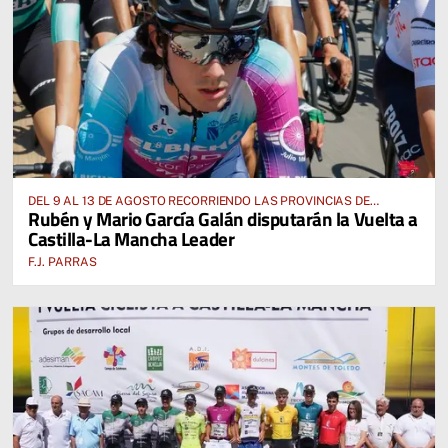
DEL 9 AL 13 DE AGOSTO RECORRIENDO LAS PROVINCIAS DE
Rubén y Mario García Galán disputarán la Vuelta a
CUENCA, ALBACETE, TOLEDO Y CIUDAD REAL
Castilla-La Mancha Leader
F.J. PARRAS