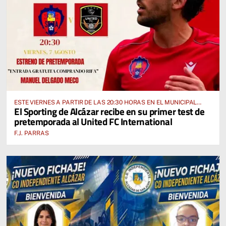
ESTE VIERNES A PARTIR DE LAS 20:30 HORAS EN EL MUNICIPAL
El Sporting de Alcázar recibe en su primer test de
“MANUEL DELGADO MECO”
pretemporada al United FC International
F.J. PARRAS