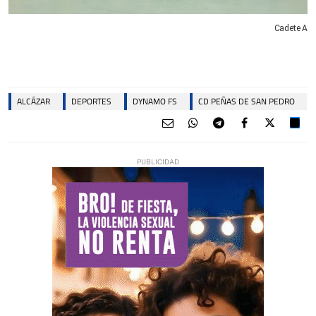
Cadete A
ALCÁZAR
DEPORTES
DYNAMO FS
CD PEÑAS DE SAN PEDRO