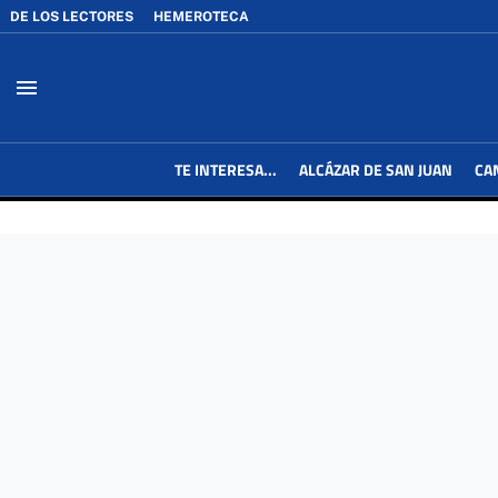
DE LOS LECTORES
HEMEROTECA
menu
TE INTERESA...
ALCÁZAR DE SAN JUAN
CA