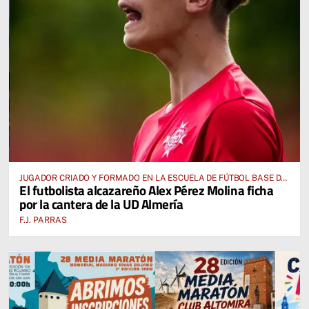
JUGADOR CRIADO Y FORMADO EN LA ESCUELA DE FÚTBOL BASE DE
El futbolista alcazareño Alex Pérez Molina ficha
ALCÁZAR DE SAN JUAN
por la cantera de la UD Almería
F.J. PARRAS