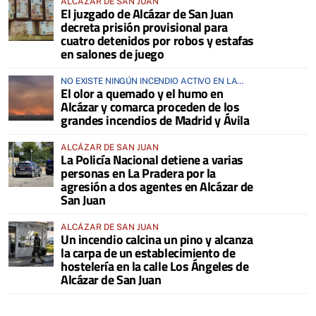
ALCÁZAR DE SAN JUAN
El juzgado de Alcázar de San Juan
decreta prisión provisional para
cuatro detenidos por robos y estafas
en salones de juego
NO EXISTE NINGÚN INCENDIO ACTIVO EN LA
El olor a quemado y el humo en
COMARCA
Alcázar y comarca proceden de los
grandes incendios de Madrid y Ávila
ALCÁZAR DE SAN JUAN
La Policía Nacional detiene a varias
personas en La Pradera por la
agresión a dos agentes en Alcázar de
San Juan
ALCÁZAR DE SAN JUAN
Un incendio calcina un pino y alcanza
la carpa de un establecimiento de
hostelería en la calle Los Ángeles de
Alcázar de San Juan