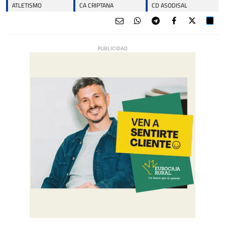
ATLETISMO
CA CRIPTANA
CD ASODISAL