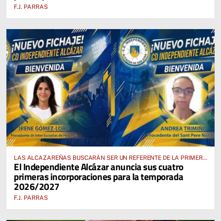
F.J. PARRAS
LAS ALCAZAREÑAS BUSCARÁN SER UN REFERENTE DE LA PRIMERA
El Independiente Alcázar anuncia sus cuatro
AUTONÓMICA PREFERENTE FEMENINA
primeras incorporaciones para la temporada
2026/2027
F.J. PARRAS