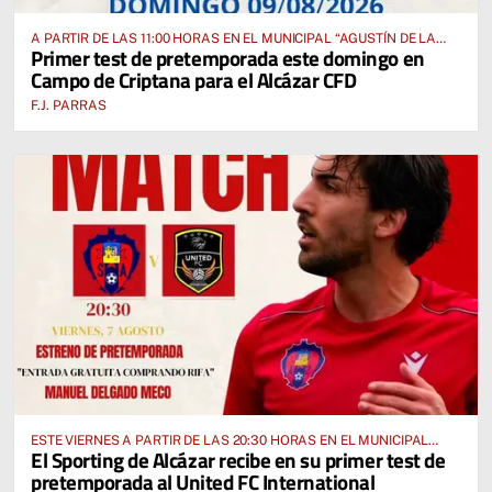
A PARTIR DE LAS 11:00 HORAS EN EL MUNICIPAL “AGUSTÍN DE LA
Primer test de pretemporada este domingo en
FUENTE” ANTE EL CUD CRIPTANENSE
Campo de Criptana para el Alcázar CFD
F.J. PARRAS
ESTE VIERNES A PARTIR DE LAS 20:30 HORAS EN EL MUNICIPAL
El Sporting de Alcázar recibe en su primer test de
“MANUEL DELGADO MECO”
pretemporada al United FC International