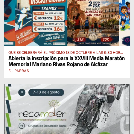
QUE SE CELEBRARÁ EL PRÓXIMO 18 DE OCTUBRE A LAS 9:30 HORAS
Abierta la inscripción para la XXVIII Media Maratón
DESDE EL PABELLÓN VICENTE PANIAGUA
Memorial Mariano Rivas Rojano de Alcázar
F.J. PARRAS