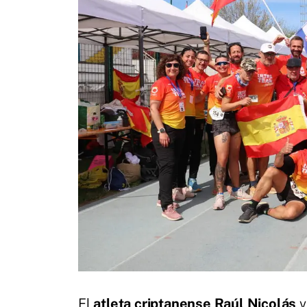
El
atleta criptanense Raúl Nicolás
v