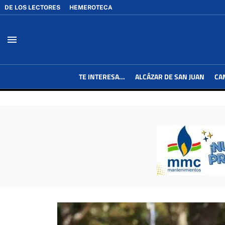
DE LOS LECTORES
HEMEROTECA
menu
TE INTERESA...
ALCÁZAR DE SAN JUAN
CA