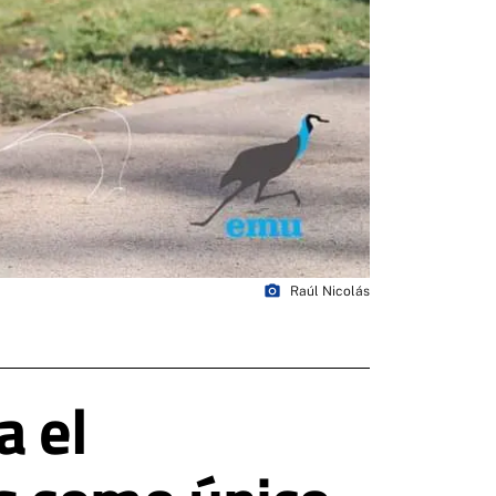
photo_camera
Raúl Nicolás
a el