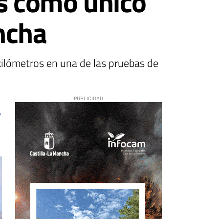
s como único
ncha
kilómetros en una de las pruebas de