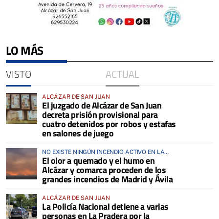
LO MÁS
VISTO
ACTUAL
ALCÁZAR DE SAN JUAN
El juzgado de Alcázar de San Juan
decreta prisión provisional para
cuatro detenidos por robos y estafas
en salones de juego
NO EXISTE NINGÚN INCENDIO ACTIVO EN LA
El olor a quemado y el humo en
COMARCA
Alcázar y comarca proceden de los
grandes incendios de Madrid y Ávila
ALCÁZAR DE SAN JUAN
La Policía Nacional detiene a varias
personas en La Pradera por la