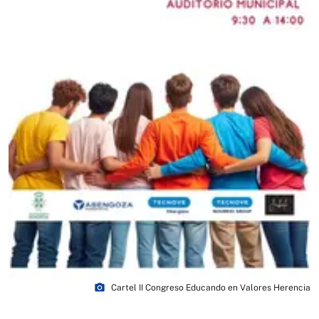
photo_camera
Cartel II Congreso Educando en Valores Herencia