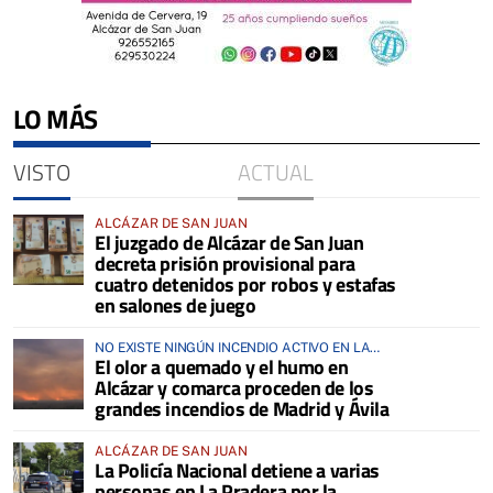
LO MÁS
VISTO
ACTUAL
ALCÁZAR DE SAN JUAN
El juzgado de Alcázar de San Juan
decreta prisión provisional para
cuatro detenidos por robos y estafas
en salones de juego
NO EXISTE NINGÚN INCENDIO ACTIVO EN LA
El olor a quemado y el humo en
COMARCA
Alcázar y comarca proceden de los
grandes incendios de Madrid y Ávila
ALCÁZAR DE SAN JUAN
La Policía Nacional detiene a varias
personas en La Pradera por la