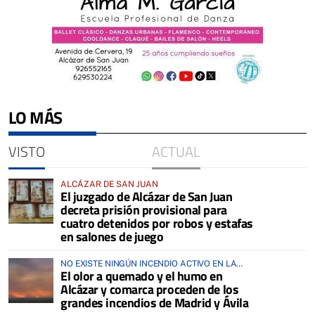
LO MÁS
VISTO
ACTUAL
ALCÁZAR DE SAN JUAN
El juzgado de Alcázar de San Juan
decreta prisión provisional para
cuatro detenidos por robos y estafas
en salones de juego
NO EXISTE NINGÚN INCENDIO ACTIVO EN LA
El olor a quemado y el humo en
COMARCA
Alcázar y comarca proceden de los
grandes incendios de Madrid y Ávila