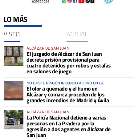
LO MÁS
VISTO
ACTUAL
ALCÁZAR DE SAN JUAN
El juzgado de Alcázar de San Juan
decreta prisión provisional para
cuatro detenidos por robos y estafas
en salones de juego
NO EXISTE NINGÚN INCENDIO ACTIVO EN LA
El olor a quemado y el humo en
COMARCA
Alcázar y comarca proceden de los
grandes incendios de Madrid y Ávila
ALCÁZAR DE SAN JUAN
La Policía Nacional detiene a varias
personas en La Pradera por la
agresión a dos agentes en Alcázar de
San Juan