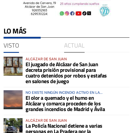
LO MÁS
VISTO
ACTUAL
ALCÁZAR DE SAN JUAN
El juzgado de Alcázar de San Juan
decreta prisión provisional para
cuatro detenidos por robos y estafas
en salones de juego
NO EXISTE NINGÚN INCENDIO ACTIVO EN LA
El olor a quemado y el humo en
COMARCA
Alcázar y comarca proceden de los
grandes incendios de Madrid y Ávila
ALCÁZAR DE SAN JUAN
La Policía Nacional detiene a varias
personas en La Pradera por la