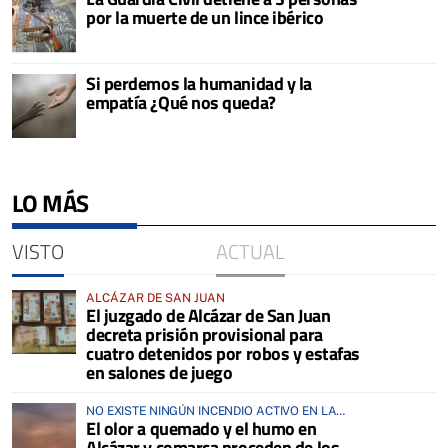
por la muerte de un lince ibérico
Si perdemos la humanidad y la
empatía ¿Qué nos queda?
LO MÁS
VISTO
ACTUAL
ALCÁZAR DE SAN JUAN
El juzgado de Alcázar de San Juan
decreta prisión provisional para
cuatro detenidos por robos y estafas
en salones de juego
NO EXISTE NINGÚN INCENDIO ACTIVO EN LA
El olor a quemado y el humo en
COMARCA
Alcázar y comarca proceden de los