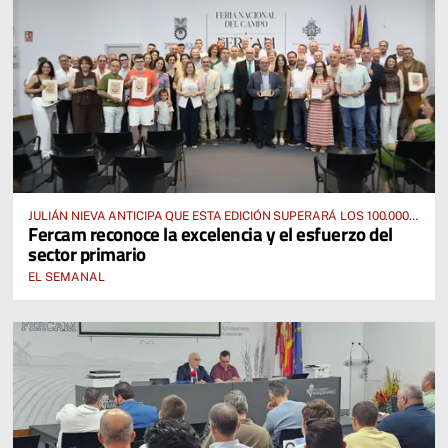
JULIÁN NIEVA ANTICIPA QUE ESTA EDICIÓN SUPERARÁ LOS 100.000
Fercam reconoce la excelencia y el esfuerzo del
VISITANTES
sector primario
EL SEMANAL