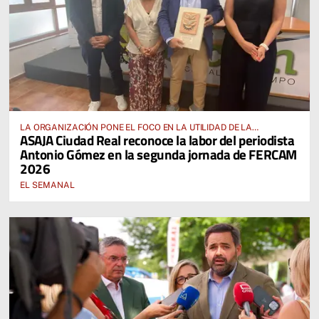
LA ORGANIZACIÓN PONE EL FOCO EN LA UTILIDAD DE LA
ASAJA Ciudad Real reconoce la labor del periodista
PLATAFORMA PIDA PARA EL CAMPO
Antonio Gómez en la segunda jornada de FERCAM
2026
EL SEMANAL