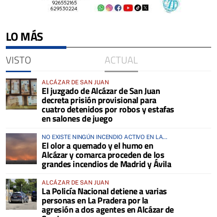
LO MÁS
VISTO
ACTUAL
ALCÁZAR DE SAN JUAN
El juzgado de Alcázar de San Juan
decreta prisión provisional para
cuatro detenidos por robos y estafas
en salones de juego
NO EXISTE NINGÚN INCENDIO ACTIVO EN LA
El olor a quemado y el humo en
COMARCA
Alcázar y comarca proceden de los
grandes incendios de Madrid y Ávila
ALCÁZAR DE SAN JUAN
La Policía Nacional detiene a varias
personas en La Pradera por la
agresión a dos agentes en Alcázar de