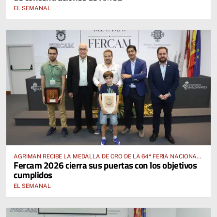
EL SEMANAL
AGRIMAN RECIBE LA MEDALLA DE ORO DE LA 64ª FERIA NACIONAL
Fercam 2026 cierra sus puertas con los objetivos
DEL CAMPO
cumplidos
EL SEMANAL