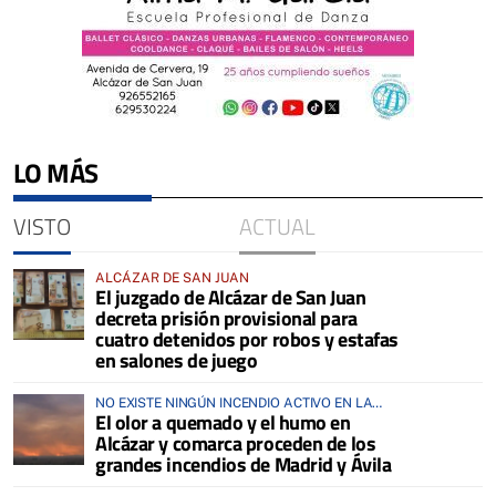
LO MÁS
VISTO
ACTUAL
ALCÁZAR DE SAN JUAN
El juzgado de Alcázar de San Juan
decreta prisión provisional para
cuatro detenidos por robos y estafas
en salones de juego
NO EXISTE NINGÚN INCENDIO ACTIVO EN LA
El olor a quemado y el humo en
COMARCA
Alcázar y comarca proceden de los
grandes incendios de Madrid y Ávila