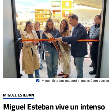
photo_camera
Miguel Esteban inauguró el nuevo Centro Joven
MIGUEL ESTEBAN
Miguel Esteban vive un intenso