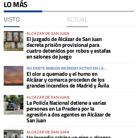
LO MÁS
VISTO
ACTUAL
ALCÁZAR DE SAN JUAN
El juzgado de Alcázar de San Juan
decreta prisión provisional para
cuatro detenidos por robos y estafas
en salones de juego
NO EXISTE NINGÚN INCENDIO ACTIVO EN LA
El olor a quemado y el humo en
COMARCA
Alcázar y comarca proceden de los
grandes incendios de Madrid y Ávila
ALCÁZAR DE SAN JUAN
La Policía Nacional detiene a varias
personas en La Pradera por la
agresión a dos agentes en Alcázar de
San Juan
ALCÁZAR DE SAN JUAN
Un incendio calcina un pino y alcanza