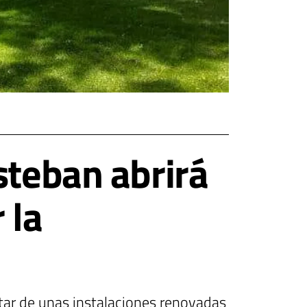
steban abrirá
 la
utar de unas instalaciones renovadas