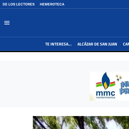
DE LOS LECTORES
HEMEROTECA
menu
TE INTERESA...
ALCÁZAR DE SAN JUAN
CA