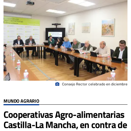
photo_camera
Consejo Rector celebrado en diciembre
MUNDO AGRARIO
Cooperativas Agro-alimentarias
Castilla-La Mancha, en contra de