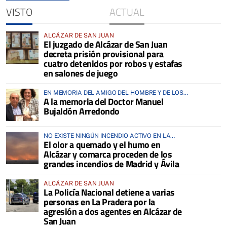
VISTO
ACTUAL
ALCÁZAR DE SAN JUAN
El juzgado de Alcázar de San Juan
decreta prisión provisional para
cuatro detenidos por robos y estafas
en salones de juego
EN MEMORIA DEL AMIGO DEL HOMBRE Y DE LOS
A la memoria del Doctor Manuel
ANIMALES
Bujaldón Arredondo
NO EXISTE NINGÚN INCENDIO ACTIVO EN LA
El olor a quemado y el humo en
COMARCA
Alcázar y comarca proceden de los
grandes incendios de Madrid y Ávila
ALCÁZAR DE SAN JUAN
La Policía Nacional detiene a varias
personas en La Pradera por la
agresión a dos agentes en Alcázar de
San Juan