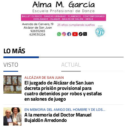
LO MÁS
VISTO
ACTUAL
ALCÁZAR DE SAN JUAN
El juzgado de Alcázar de San Juan
decreta prisión provisional para
cuatro detenidos por robos y estafas
en salones de juego
EN MEMORIA DEL AMIGO DEL HOMBRE Y DE LOS
A la memoria del Doctor Manuel
ANIMALES
Bujaldón Arredondo