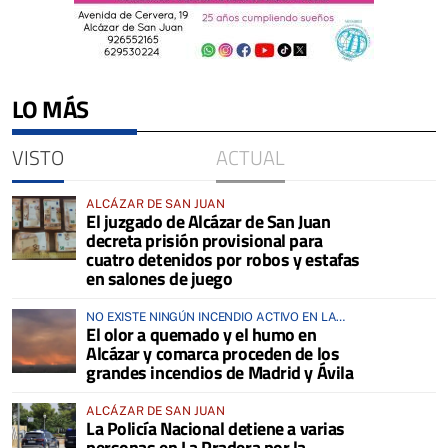
LO MÁS
VISTO
ACTUAL
ALCÁZAR DE SAN JUAN
El juzgado de Alcázar de San Juan
decreta prisión provisional para
cuatro detenidos por robos y estafas
en salones de juego
NO EXISTE NINGÚN INCENDIO ACTIVO EN LA
El olor a quemado y el humo en
COMARCA
Alcázar y comarca proceden de los
grandes incendios de Madrid y Ávila
ALCÁZAR DE SAN JUAN
La Policía Nacional detiene a varias
personas en La Pradera por la