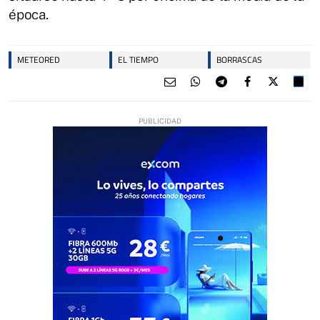
época.
METEORED
EL TIEMPO
BORRASCAS