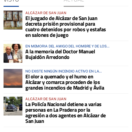
ALCÁZAR DE SAN JUAN
El juzgado de Alcázar de San Juan
decreta prisión provisional para
cuatro detenidos por robos y estafas
en salones de juego
EN MEMORIA DEL AMIGO DEL HOMBRE Y DE LOS
A la memoria del Doctor Manuel
ANIMALES
Bujaldón Arredondo
NO EXISTE NINGÚN INCENDIO ACTIVO EN LA
El olor a quemado y el humo en
COMARCA
Alcázar y comarca proceden de los
grandes incendios de Madrid y Ávila
ALCÁZAR DE SAN JUAN
La Policía Nacional detiene a varias
personas en La Pradera por la
agresión a dos agentes en Alcázar de
San Juan