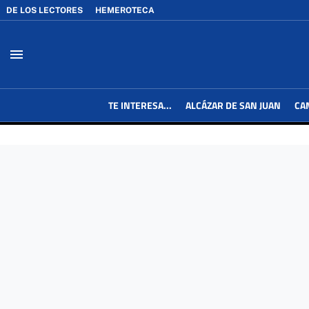
DE LOS LECTORES
HEMEROTECA
menu
TE INTERESA...
ALCÁZAR DE SAN JUAN
CA