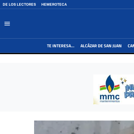
DE LOS LECTORES
HEMEROTECA
menu
TE INTERESA...
ALCÁZAR DE SAN JUAN
CA