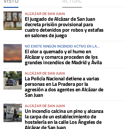
VISTO
ACTUAL
ALCÁZAR DE SAN JUAN
El juzgado de Alcázar de San Juan
decreta prisión provisional para
cuatro detenidos por robos y estafas
en salones de juego
NO EXISTE NINGÚN INCENDIO ACTIVO EN LA
El olor a quemado y el humo en
COMARCA
Alcázar y comarca proceden de los
grandes incendios de Madrid y Ávila
ALCÁZAR DE SAN JUAN
La Policía Nacional detiene a varias
personas en La Pradera por la
agresión a dos agentes en Alcázar de
San Juan
ALCÁZAR DE SAN JUAN
Un incendio calcina un pino y alcanza
la carpa de un establecimiento de
hostelería en la calle Los Ángeles de
Alcázar de San Juan