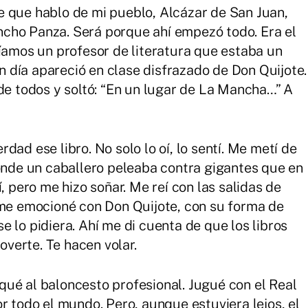
e que hablo de mi pueblo, Alcázar de San Juan,
cho Panza. Será porque ahí empezó todo. Era el
níamos un profesor de literatura que estaba un
 día apareció en clase disfrazado de Don Quijote.
 de todos y soltó: “En un lugar de La Mancha…” A
dad ese libro. No solo lo oí, lo sentí. Me metí de
donde un caballero peleaba contra gigantes que en
, pero me hizo soñar. Me reí con las salidas de
 me emocioné con Don Quijote, con su forma de
 lo pidiera. Ahí me di cuenta de que los libros
moverte. Te hacen volar.
ué al baloncesto profesional. Jugué con el Real
r todo el mundo. Pero, aunque estuviera lejos, el