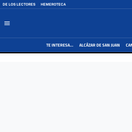
DE LOS LECTORES
HEMEROTECA
menu
TE INTERESA...
ALCÁZAR DE SAN JUAN
CA