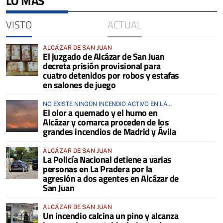
LO MÁS
VISTO
ACTUAL
ALCÁZAR DE SAN JUAN
El juzgado de Alcázar de San Juan
decreta prisión provisional para
cuatro detenidos por robos y estafas
en salones de juego
NO EXISTE NINGÚN INCENDIO ACTIVO EN LA
El olor a quemado y el humo en
COMARCA
Alcázar y comarca proceden de los
grandes incendios de Madrid y Ávila
ALCÁZAR DE SAN JUAN
La Policía Nacional detiene a varias
personas en La Pradera por la
agresión a dos agentes en Alcázar de
San Juan
ALCÁZAR DE SAN JUAN
Un incendio calcina un pino y alcanza