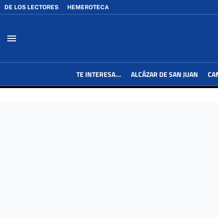
DE LOS LECTORES
HEMEROTECA
menu
TE INTERESA...
ALCÁZAR DE SAN JUAN
CA