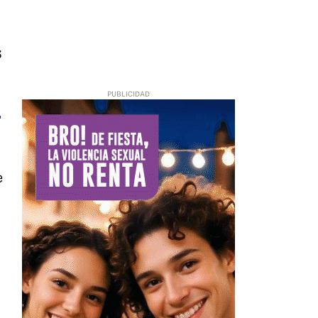
s
9
e
a