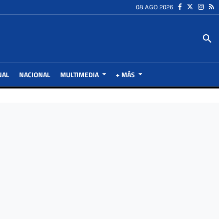
08 AGO 2026
search
NAL
NACIONAL
MULTIMEDIA
+ MÁS