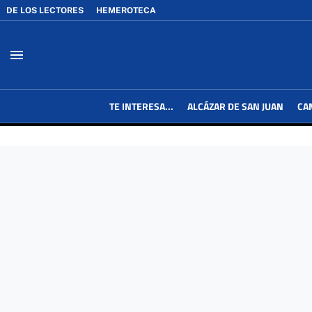
DE LOS LECTORES
HEMEROTECA
menu
TE INTERESA...
ALCÁZAR DE SAN JUAN
CA