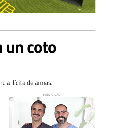
n un coto
cia ilícita de armas.
8