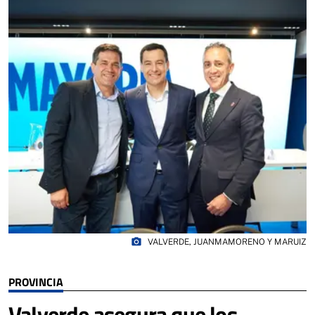
photo_camera
VALVERDE, JUANMAMORENO Y MARUIZ
PROVINCIA
Valverde asegura que los