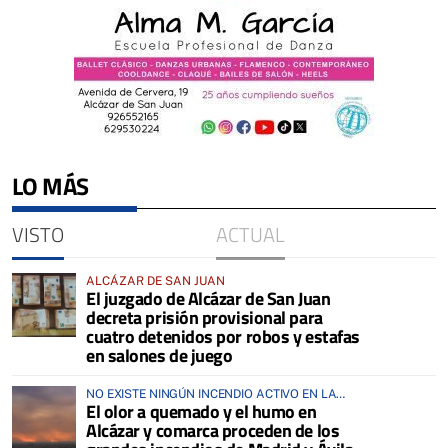
LO MÁS
VISTO
ACTUAL
ALCÁZAR DE SAN JUAN
El juzgado de Alcázar de San Juan
decreta prisión provisional para
cuatro detenidos por robos y estafas
en salones de juego
NO EXISTE NINGÚN INCENDIO ACTIVO EN LA
El olor a quemado y el humo en
COMARCA
Alcázar y comarca proceden de los