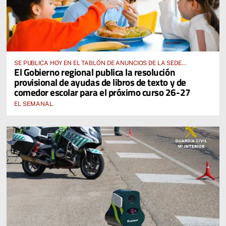
SE PUBLICA HOY EN EL TABLÓN DE ANUNCIOS DE LA SEDE
El Gobierno regional publica la resolución
ELECTRÓNICA DE LA JUNTA DE COMUNIDADES Y EN EL PORTAL DE
provisional de ayudas de libros de texto y de
EDUCACIÓN DE CASTILLA-LA MANCHA
comedor escolar para el próximo curso 26-27
EL SEMANAL