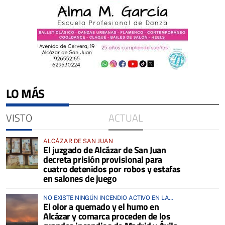
LO MÁS
VISTO
ACTUAL
ALCÁZAR DE SAN JUAN
El juzgado de Alcázar de San Juan
decreta prisión provisional para
cuatro detenidos por robos y estafas
en salones de juego
NO EXISTE NINGÚN INCENDIO ACTIVO EN LA
El olor a quemado y el humo en
COMARCA
Alcázar y comarca proceden de los