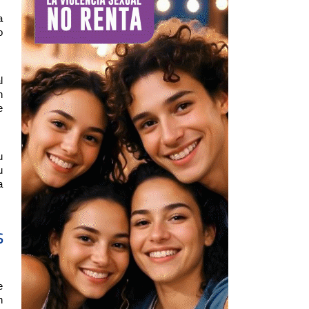
a
o
l
n
e
u
u
a
s
e
n