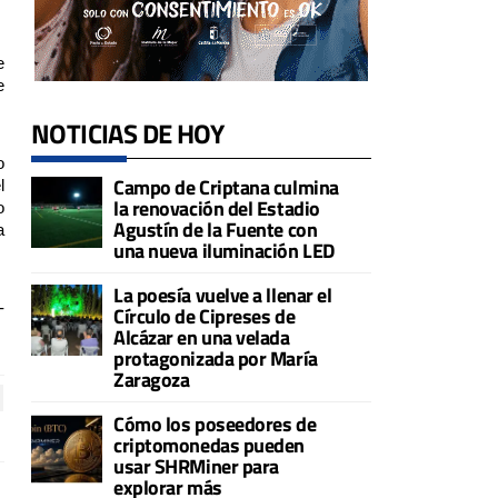
e
e
NOTICIAS DE HOY
o
Campo de Criptana culmina
l
la renovación del Estadio
o
Agustín de la Fuente con
a
una nueva iluminación LED
La poesía vuelve a llenar el
-
Círculo de Cipreses de
Alcázar en una velada
protagonizada por María
Zaragoza
Cómo los poseedores de
criptomonedas pueden
usar SHRMiner para
explorar más