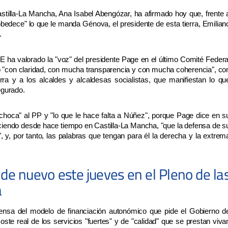
astilla-La Mancha, Ana Isabel Abengózar, ha afirmado hoy que, frente 
bedece" lo que le manda Génova, el presidente de esta tierra, Emilian
.
 ha valorado la "voz" del presidente Page en el último Comité Federa
do "con claridad, con mucha transparencia y con mucha coherencia", co
erra y a los alcaldes y alcaldesas socialistas, que manifiestan lo qu
egurado.
choca" al PP y "lo que le hace falta a Núñez", porque Page dice en s
diciendo desde hace tiempo en Castilla-La Mancha, "que la defensa de s
", y, por tanto, las palabras que tengan para él la derecha y la extrem
e nuevo este jueves en el Pleno de la
a
fensa del modelo de financiación autonómico que pide el Gobierno d
ste real de los servicios "fuertes" y de "calidad" que se prestan viva