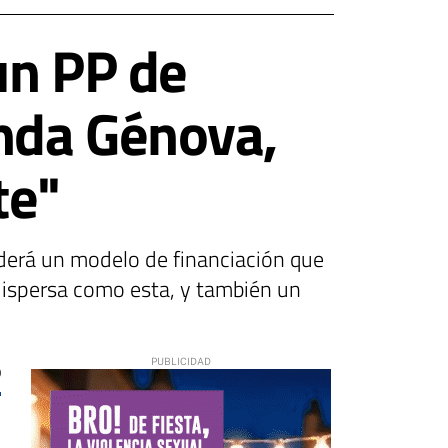
un PP de
nda Génova,
te"
nderá un modelo de financiación que
 dispersa como esta, y también un
0