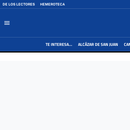
DE LOS LECTORES
HEMEROTECA
menu
TE INTERESA...
ALCÁZAR DE SAN JUAN
CA