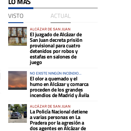
LO MÁS
VISTO
ACTUAL
ALCÁZAR DE SAN JUAN
El juzgado de Alcázar de
San Juan decreta prisión
provisional para cuatro
detenidos por robos y
estafas en salones de
juego
NO EXISTE NINGÚN INCENDIO
El olor a quemado y el
ACTIVO EN LA COMARCA
humo en Alcázar y comarca
proceden de los grandes
incendios de Madrid y Ávila
ALCÁZAR DE SAN JUAN
La Policía Nacional detiene
a varias personas en La
Pradera por la agresión a
dos agentes en Alcázar de