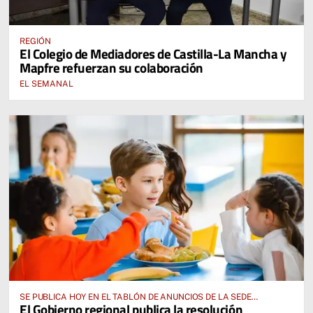
REGIÓN
El Colegio de Mediadores de Castilla-La Mancha y
Mapfre refuerzan su colaboración
EL SEMANAL
SE PUBLICA HOY EN EL TABLÓN DE ANUNCIOS DE LA SEDE
El Gobierno regional publica la resolución
ELECTRÓNICA DE LA JUNTA DE COMUNIDADES Y EN EL PORTAL DE