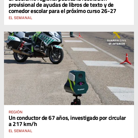
provisional de ayudas de libros de texto y de
EDUCACIÓN DE CASTILLA-LA MANCHA
comedor escolar para el próximo curso 26-27
EL SEMANAL
REGIÓN
Un conductor de 67 años, investigado por circular
a 217 km/h
EL SEMANAL