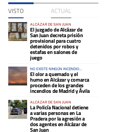
VISTO
ACTUAL
ALCÁZAR DE SAN JUAN
El juzgado de Alcázar de
San Juan decreta prisión
provisional para cuatro
detenidos por robos y
estafas en salones de
juego
NO EXISTE NINGÚN INCENDIO
El olor a quemado y el
ACTIVO EN LA COMARCA
humo en Alcázar y comarca
proceden de los grandes
incendios de Madrid y Ávila
ALCÁZAR DE SAN JUAN
La Policía Nacional detiene
a varias personas en La
Pradera por la agresión a
dos agentes en Alcázar de
San Juan