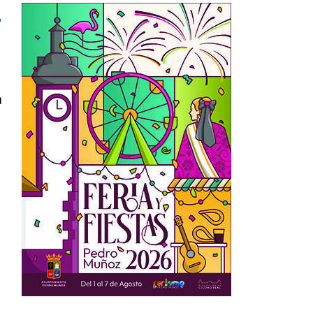
1
a
s