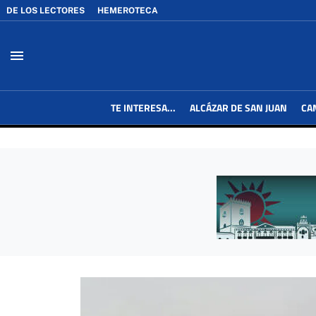
DE LOS LECTORES
HEMEROTECA
menu
TE INTERESA...
ALCÁZAR DE SAN JUAN
CA