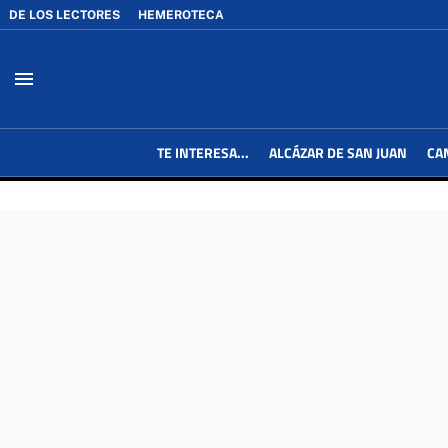
DE LOS LECTORES
HEMEROTECA
menu
TE INTERESA...
ALCÁZAR DE SAN JUAN
CA