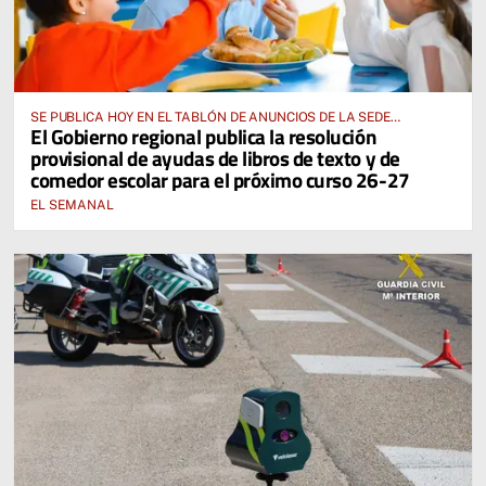
SE PUBLICA HOY EN EL TABLÓN DE ANUNCIOS DE LA SEDE
El Gobierno regional publica la resolución
ELECTRÓNICA DE LA JUNTA DE COMUNIDADES Y EN EL PORTAL DE
provisional de ayudas de libros de texto y de
EDUCACIÓN DE CASTILLA-LA MANCHA
comedor escolar para el próximo curso 26-27
EL SEMANAL