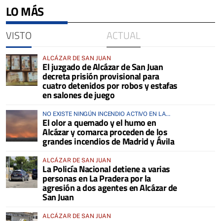
LO MÁS
VISTO
ACTUAL
ALCÁZAR DE SAN JUAN
El juzgado de Alcázar de San Juan
decreta prisión provisional para
cuatro detenidos por robos y estafas
en salones de juego
NO EXISTE NINGÚN INCENDIO ACTIVO EN LA
El olor a quemado y el humo en
COMARCA
Alcázar y comarca proceden de los
grandes incendios de Madrid y Ávila
ALCÁZAR DE SAN JUAN
La Policía Nacional detiene a varias
personas en La Pradera por la
agresión a dos agentes en Alcázar de
San Juan
ALCÁZAR DE SAN JUAN