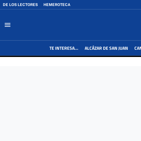
DE LOS LECTORES
HEMEROTECA
menu
TE INTERESA...
ALCÁZAR DE SAN JUAN
CA