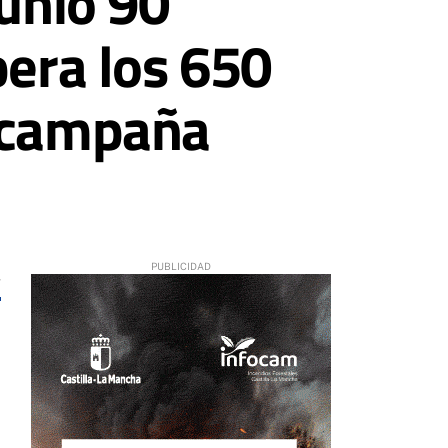
junio 90
pera los 650
a campaña
4