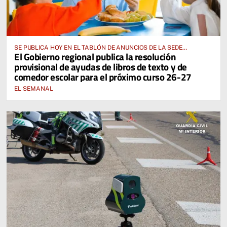
SE PUBLICA HOY EN EL TABLÓN DE ANUNCIOS DE LA SEDE
El Gobierno regional publica la resolución
ELECTRÓNICA DE LA JUNTA DE COMUNIDADES Y EN EL PORTAL DE
provisional de ayudas de libros de texto y de
EDUCACIÓN DE CASTILLA-LA MANCHA
comedor escolar para el próximo curso 26-27
EL SEMANAL