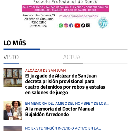
LO MÁS
VISTO
ACTUAL
ALCÁZAR DE SAN JUAN
El juzgado de Alcázar de San Juan
decreta prisión provisional para
cuatro detenidos por robos y estafas
en salones de juego
EN MEMORIA DEL AMIGO DEL HOMBRE Y DE LOS
A la memoria del Doctor Manuel
ANIMALES
Bujaldón Arredondo
NO EXISTE NINGÚN INCENDIO ACTIVO EN LA