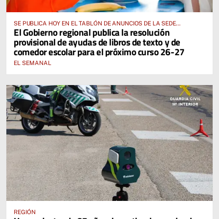
SE PUBLICA HOY EN EL TABLÓN DE ANUNCIOS DE LA SEDE
El Gobierno regional publica la resolución
ELECTRÓNICA DE LA JUNTA DE COMUNIDADES Y EN EL PORTAL DE
provisional de ayudas de libros de texto y de
EDUCACIÓN DE CASTILLA-LA MANCHA
comedor escolar para el próximo curso 26-27
EL SEMANAL
REGIÓN