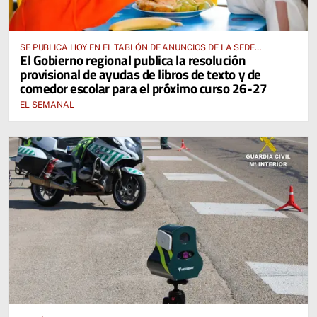
SE PUBLICA HOY EN EL TABLÓN DE ANUNCIOS DE LA SEDE
El Gobierno regional publica la resolución
ELECTRÓNICA DE LA JUNTA DE COMUNIDADES Y EN EL PORTAL DE
provisional de ayudas de libros de texto y de
EDUCACIÓN DE CASTILLA-LA MANCHA
comedor escolar para el próximo curso 26-27
EL SEMANAL