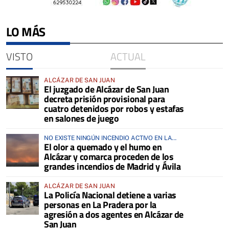
LO MÁS
VISTO
ACTUAL
ALCÁZAR DE SAN JUAN
El juzgado de Alcázar de San Juan
decreta prisión provisional para
cuatro detenidos por robos y estafas
en salones de juego
NO EXISTE NINGÚN INCENDIO ACTIVO EN LA
El olor a quemado y el humo en
COMARCA
Alcázar y comarca proceden de los
grandes incendios de Madrid y Ávila
ALCÁZAR DE SAN JUAN
La Policía Nacional detiene a varias
personas en La Pradera por la
agresión a dos agentes en Alcázar de
San Juan